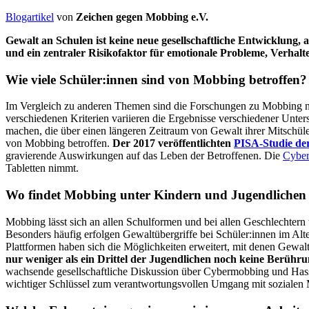
Blogartikel
von
Zeichen gegen Mobbing e.V.
Gewalt an Schulen ist keine neue gesellschaftliche Entwicklung,
und ein zentraler Risikofaktor für emotionale Probleme, Verhalte
Wie viele Schüler:innen sind von Mobbing betroffen?
Im Vergleich zu anderen Themen sind die Forschungen zu Mobbing noch 
verschiedenen Kriterien variieren die Ergebnisse verschiedener Unter
machen, die über einen längeren Zeitraum von Gewalt ihrer Mitschüler
von Mobbing betroffen.
Der 2017 veröffentlichten
PISA-Studie d
gravierende Auswirkungen auf das Leben der Betroffenen. Die
Cyber
Tabletten nimmt.
Wo findet Mobbing unter Kindern und Jugendlichen 
Mobbing lässt sich an allen Schulformen und bei allen Geschlechtern
Besonders häufig erfolgen Gewaltübergriffe bei Schüler:innen im Al
Plattformen haben sich die Möglichkeiten erweitert, mit denen Gew
nur weniger als ein Drittel der Jugendlichen noch keine Berü
wachsende gesellschaftliche Diskussion über Cybermobbing und Hass 
wichtiger Schlüssel zum verantwortungsvollen Umgang mit sozialen