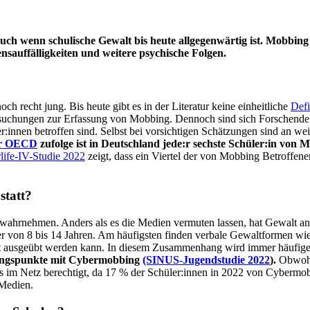
 auch wenn schulische Gewalt bis heute allgegenwärtig ist. Mobbing
nsauffälligkeiten und weitere psychische Folgen.
recht jung. Bis heute gibt es in der Literatur keine einheitliche
Defi
suchungen zur Erfassung von Mobbing. Dennoch sind sich Forschende ein
:innen betroffen sind. Selbst bei vorsichtigen Schätzungen sind an we
er OECD
zufolge ist in Deutschland jede:r sechste Schüler:in von 
life-IV-Studie 2022
zeigt, dass ein Viertel der von Mobbing Betroffen
statt?
 wahrnehmen. Anders als es die Medien vermuten lassen, hat Gewalt an
ter von 8 bis 14 Jahren. Am häufigsten finden verbale Gewaltformen w
alt ausgeübt werden kann. In diesem Zusammenhang wird immer häufig
hrungspunkte mit Cybermobbing
(SINUS-Jugendstudie 2022
).
Obwohl 
im Netz berechtigt, da 17 % der Schüler:innen in 2022 von Cybermobbi
 Medien.