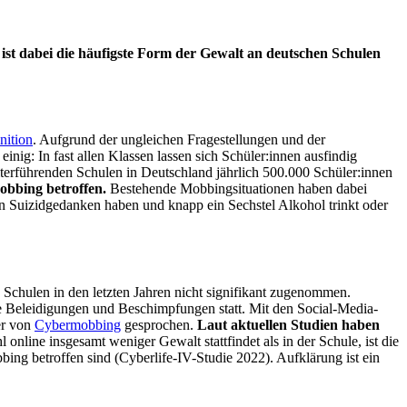
 ist dabei die häufigste Form der Gewalt an deutschen Schulen
nition
. Aufgrund der ungleichen Fragestellungen und der
ig: In fast allen Klassen lassen sich Schüler:innen ausfindig
iterführenden Schulen in Deutschland jährlich 500.000 Schüler:innen
Mobbing betroffen.
Bestehende Mobbingsituationen haben dabei
en Suizidgedanken haben und knapp ein Sechstel Alkohol trinkt oder
 Schulen in den letzten Jahren nicht signifikant zugenommen.
ie Beleidigungen und Beschimpfungen statt. Mit den Social-Media-
er von
Cybermobbing
gesprochen.
Laut aktuellen Studien haben
online insgesamt weniger Gewalt stattfindet als in der Schule, ist die
ng betroffen sind (Cyberlife-IV-Studie 2022). Aufklärung ist ein