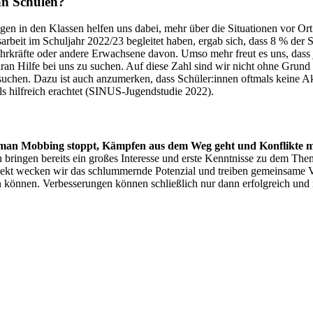
an Schulen?
 in den Klassen helfen uns dabei, mehr über die Situationen vor Ort z
rbeit im Schuljahr 2022/23 begleitet haben, ergab sich, dass 8 % der
hrkräfte oder andere Erwachsene davon. Umso mehr freut es uns, dass j
n Hilfe bei uns zu suchen. Auf diese Zahl sind wir nicht ohne Grund be
 suchen. Dazu ist auch anzumerken, dass Schüler:innen oftmals keine 
s hilfreich erachtet (SINUS-Jugendstudie 2022).
man Mobbing stoppt, Kämpfen aus dem Weg geht und Konflikte mit
en bringen bereits ein großes Interesse und erste Kenntnisse zu dem T
kt wecken wir das schlummernde Potenzial und treiben gemeinsame Ve
können. Verbesserungen können schließlich nur dann erfolgreich und n