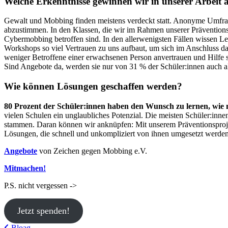
Welche Erkenntnisse gewinnen wir in unserer Arbeit 
Gewalt und Mobbing finden meistens verdeckt statt. Anonyme Umfragen
abzustimmen. In den Klassen, die wir im Rahmen unserer Präventionsa
Cybermobbing betroffen sind. In den allerwenigsten Fällen wissen Le
Workshops so viel Vertrauen zu uns aufbaut, um sich im Anschluss dara
weniger Betroffene einer erwachsenen Person anvertrauen und Hilfe
Sind Angebote da, werden sie nur von 31 % der Schüler:innen auch al
Wie können Lösungen geschaffen werden?
80 Prozent der Schüler:innen haben den Wunsch zu lernen, wie 
vielen Schulen ein unglaubliches Potenzial. Die meisten Schüler:inn
stammen. Daran können wir anknüpfen: Mit unserem Präventionsproje
Lösungen, die schnell und unkompliziert von ihnen umgesetzt werden 
Angebote
von Zeichen gegen Mobbing e.V.
Mitmachen!
P.S. nicht vergessen ->
Jetzt spenden!
Bloag